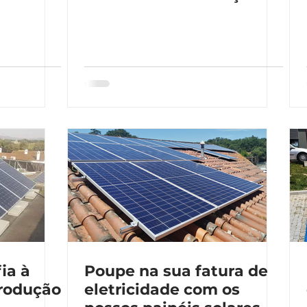
ia à
Poupe na sua fatura de
produção
eletricidade com os