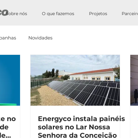
Sobre nós
O que fazemos
Projetos
Parceir
panhas
Novidades
te no
Energyco instala painéis
 de
solares no Lar Nossa
de
Senhora da Conceição