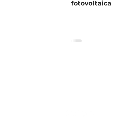
fotovoltaica
Quem somos
Carreiras
Pol