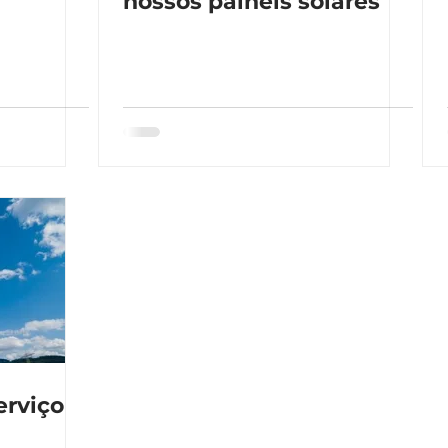
a
nossos painéis solares
erviço