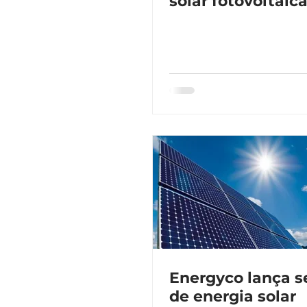
solar fotovoltaic
Energyco lança s
de energia solar