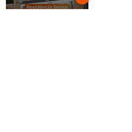
Residência Sénior Sol & Mar
investe na eficiência energética
Energyco instala painéis solares
no Lar Nossa Senhora da
Conceição