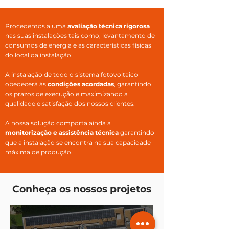
Procedemos a uma
avaliação técnica rigorosa
nas suas instalações tais como, levantamento de
consumos de energia e as características físicas
do local da instalação.
A instalação de todo o sistema fotovoltaico
obedecerá às
condições acordadas
, garantindo
os prazos de execução e maximizando a
qualidade e satisfação dos nossos clientes.
A nossa solução comporta ainda a
monitorização e assistência técnica
garantindo
que a instalação se encontra na sua capacidade
máxima de produção.
Conheça os nossos projetos