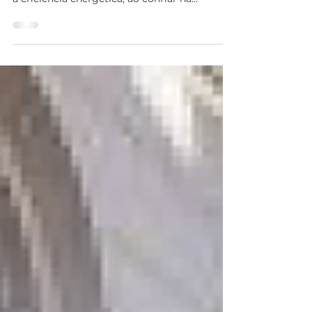
A Residência Sénior Sol & Mar assumiu um
compromisso claro com a sustentabilidade e
a eficiência energética, ao confiar na
Energyco ...