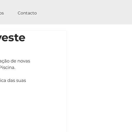
os
Contacto
veste
lação de novas 
iscina.
ica das suas 