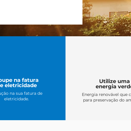
oupe na fatura
Utilize uma
e eletricidade
energia verd
ção na sua fatura de
Energia renovável que c
eletricidade.
para preservação do am