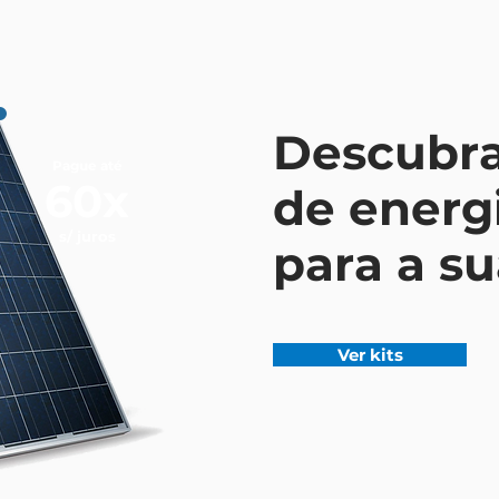
Descubra
Pague até
60x
de energi
s/ juros
para a su
Ver kits