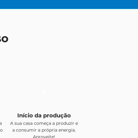
so
4
Início da produção
a
A sua casa começa a produzir e
mo
a consumir a própria energia.
Aproveite!