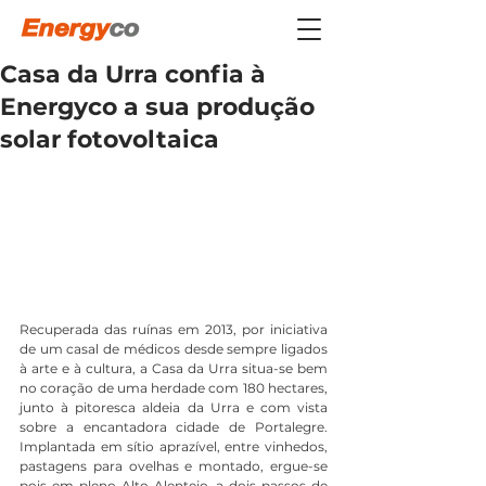
Casa da Urra confia à
Energyco a sua produção
solar fotovoltaica
Recuperada das ruínas em 2013, por iniciativa 
de um casal de médicos desde sempre ligados 
à arte e à cultura, a Casa da Urra situa-se bem 
no coração de uma herdade com 180 hectares, 
junto à pitoresca aldeia da Urra e com vista 
sobre a encantadora cidade de Portalegre. 
Implantada em sítio aprazível, entre vinhedos, 
pastagens para ovelhas e montado, ergue-se 
pois em pleno Alto Alentejo, a dois passos de 